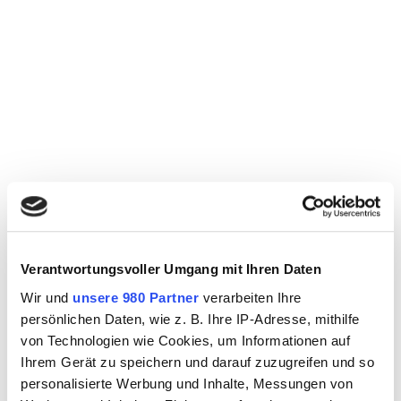
Betonbohren
Verantwortungsvoller Umgang mit Ihren Daten
Wir und
unsere 980 Partner
verarbeiten Ihre
Abbrucharbeiten, Betonsägen, Fugenschneiden
persönlichen Daten, wie z. B. Ihre IP-Adresse, mithilfe
von Technologien wie Cookies, um Informationen auf
Der Bereich Beton Demontage Service umfasst viele
Ihrem Gerät zu speichern und darauf zuzugreifen und so
Einsatzgebiete- und Möglichkeiten für private wie
gewerbliche Kunden. Zum Beispiel der professionelle
personalisierte Werbung und Inhalte, Messungen von