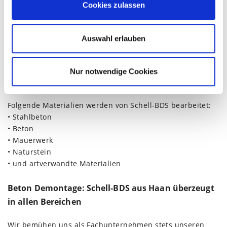
Cookies zulassen
haben oder die sie im Rahmen Ihrer Nutzung der Dienste
s
• umweltfreundlich
gesammelt haben.
w
• wirtschaftlich
a
• geräuscharm
Auswahl erlauben
h
• staubfrei
l
• erschütterungsfrei
• materialschonend
Nur notwendige Cookies
• maßgenau
Folgende Materialien werden von Schell-BDS bearbeitet:
• Stahlbeton
• Beton
• Mauerwerk
• Naturstein
• und artverwandte Materialien
Beton Demontage: Schell-BDS aus Haan überzeugt
in allen Bereichen
Wir bemühen uns als Fachunternehmen stets unseren