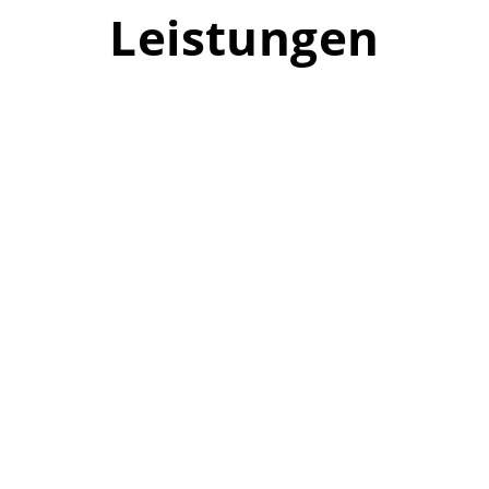
Leistungen
Abbrucharbeiten
Entkernungsarbeiten
Fugenschneiden
Betonsägen